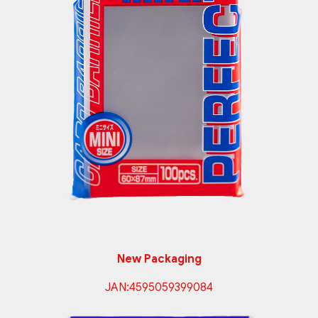
New Packaging
JAN:
4595059399084